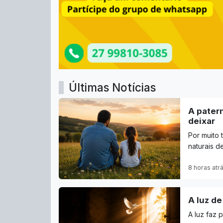
Últimas Notícias
A pater
deixar
Por muito 
naturais 
8 horas atr
A luz d
A luz faz 