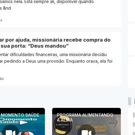
amos nela. Está sempre ali, disponível quando
s &nd
ás
ar por ajuda, missionária recebe compra do
sua porta: “Deus mandou”
ntar dificuldades financeiras, uma missionária decidiu
rar pedindo a Deus uma provisão. Enquanto orava, ela foi
rás
R MOMENTO SAÚDE
PROGRAMA ALIMENTANDO
A ALMA