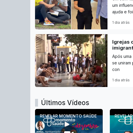
um influen
ajuda e foi
1 dia atrás
Igrejas 
imigran
Após uma s
se uniram 
con
1 dia atrás
Últimos Vídeos
REVELAR MOMENTO SAÚDE
REVELA