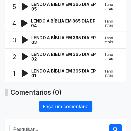
LENDO A BÍBLIA EM 365 DIA EP
1 ano
5
05
atrás
LENDO A BÍBLIA EM 365 DIA EP
1 ano
4
04
atrás
LENDO A BÍBLIA EM 365 DIA EP
1 ano
3
03
atrás
LENDO A BÍBLIA EM 365 DIA EP
1 ano
2
02
atrás
LENDO A BÍBLIA EM 365 DIA EP
1 ano
1
01
atrás
Comentários (0)
Faça um comentário