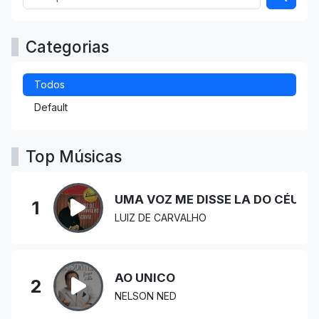
Categorias
Todos
Default
Top Músicas
UMA VOZ ME DISSE LA DO CÉU
1
LUIZ DE CARVALHO
AO UNICO
2
NELSON NED