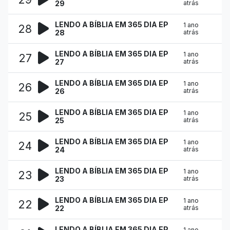
29
atrás
LENDO A BÍBLIA EM 365 DIA EP
1 ano
28
28
atrás
LENDO A BÍBLIA EM 365 DIA EP
1 ano
27
27
atrás
LENDO A BÍBLIA EM 365 DIA EP
1 ano
26
26
atrás
LENDO A BÍBLIA EM 365 DIA EP
1 ano
25
25
atrás
LENDO A BÍBLIA EM 365 DIA EP
1 ano
24
24
atrás
LENDO A BÍBLIA EM 365 DIA EP
1 ano
23
23
atrás
LENDO A BÍBLIA EM 365 DIA EP
1 ano
22
22
atrás
LENDO A BÍBLIA EM 365 DIA EP
1 ano