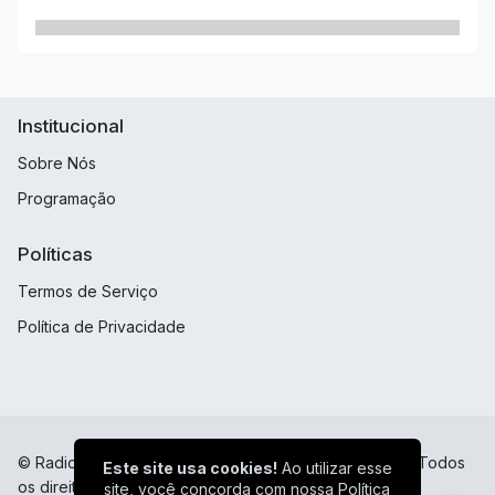
Institucional
Sobre Nós
Programação
Políticas
Termos de Serviço
Política de Privacidade
© Radio Revelar - Trazendo alegria ao seu coração! - Todos
Este site usa cookies!
Ao utilizar esse
os direitos reservados.
site, você concorda com nossa
Política